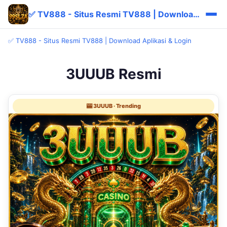
✅ TV888 - Situs Resmi TV888 | Download Aplikasi & Login
✅ TV888 - Situs Resmi TV888 | Download Aplikasi & Login
3UUUB Resmi
🎰 3UUUB · Trending