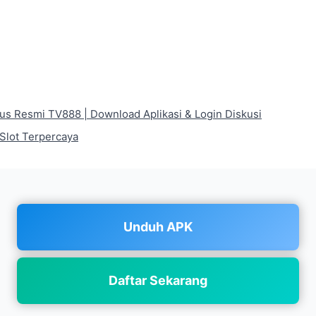
us Resmi TV888 | Download Aplikasi & Login Diskusi
Slot Terpercaya
Unduh APK
Daftar Sekarang