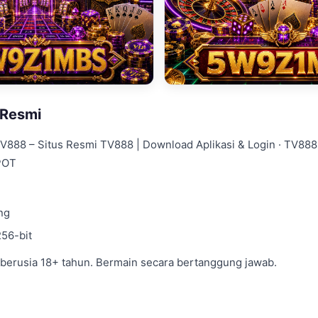
Resmi
88 – Situs Resmi TV888 | Download Aplikasi & Login · TV888 
POT
ng
256-bit
berusia 18+ tahun. Bermain secara bertanggung jawab.